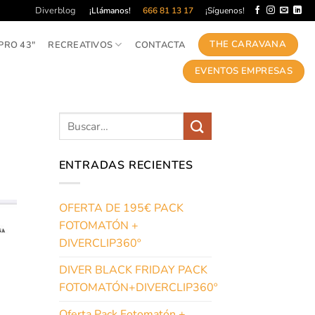
Diverblog
¡Llámanos!
666 81 13 17
¡Síguenos!
THE CARAVANA
PRO 43″
RECREATIVOS
CONTACTA
EVENTOS EMPRESAS
ENTRADAS RECIENTES
OFERTA DE 195€ PACK
FOTOMATÓN +
DIVERCLIP360º
DIVER BLACK FRIDAY PACK
FOTOMATÓN+DIVERCLIP360º
Oferta Pack Fotomatón +