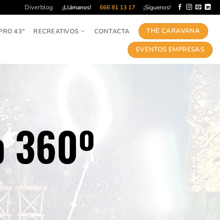
Diverblog
¡Llámanos!
666 81 13 17
¡Síguenos!
THE CARAVANA
PRO 43″
RECREATIVOS
CONTACTA
EVENTOS EMPRESAS
p 360º