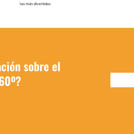
las más divertidas.
ción sobre el
360º?