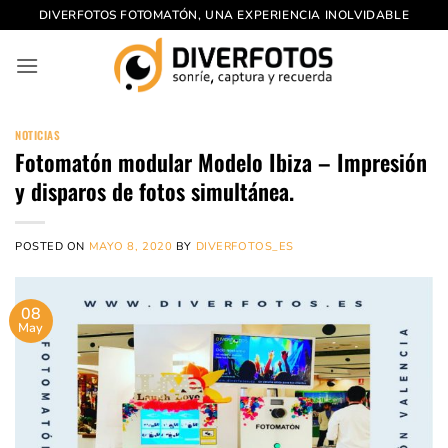
Saltar
DIVERFOTOS FOTOMATÓN, UNA EXPERIENCIA INOLVIDABLE
al
contenido
NOTICIAS
Fotomatón modular Modelo Ibiza – Impresión
y disparos de fotos simultánea.
POSTED ON
MAYO 8, 2020
BY
DIVERFOTOS_ES
08
May