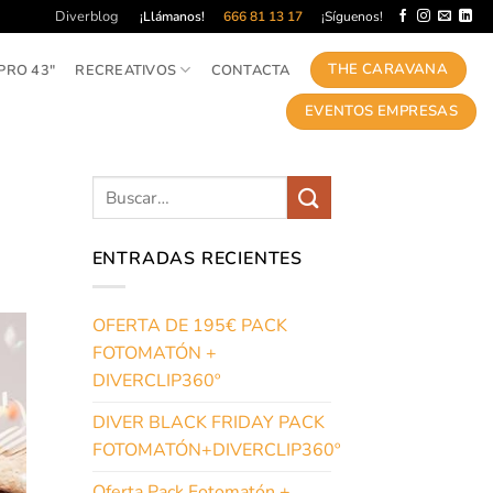
Diverblog
¡Llámanos!
666 81 13 17
¡Síguenos!
THE CARAVANA
PRO 43″
RECREATIVOS
CONTACTA
EVENTOS EMPRESAS
ENTRADAS RECIENTES
OFERTA DE 195€ PACK
FOTOMATÓN +
DIVERCLIP360º
DIVER BLACK FRIDAY PACK
FOTOMATÓN+DIVERCLIP360º
Oferta Pack Fotomatón +