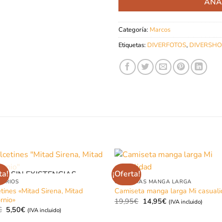
AÑA
Categoría:
Marcos
Etiquetas:
DIVERFOTOS
,
DIVERSHO
ta!
¡Oferta!
SIN EXISTENCIAS
SORIOS
CAMISETAS MANGA LARGA
tines «Mitad Sirena, Mitad
Camiseta manga larga Mi casual
rnio»
El
El
19,95
€
14,95
€
(IVA incluido)
precio
precio
El
El
€
5,50
€
(IVA incluido)
original
actual
precio
precio
era:
es: