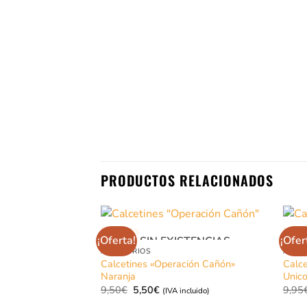
PRODUCTOS RELACIONADOS
¡Oferta!
¡Ofer
SIN EXISTENCIAS
ACCESORIOS
ACCE
Calcetines «Operación Cañón»
Calce
Naranja
Unico
El
El
9,50
€
5,50
€
9,95
(IVA incluido)
precio
precio