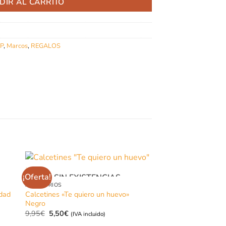
DIR AL CARRITO
P
,
Marcos
,
REGALOS
MARCOS
¡Oferta!
SIN EXISTENCIAS
Marco Float 15×20 
ACCESORIOS
18,50
€
(IVA incluido)
Calcetines «Te quiero un huevo»
idad
Negro
El
El
9,95
€
5,50
€
(IVA incluido)
precio
precio