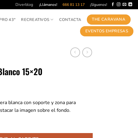
Diverblog
¡Llámanos!
666 81 13 17
¡Síguenos!
THE CARAVANA
PRO 43″
RECREATIVOS
CONTACTA
EVENTOS EMPRESAS
Blanco 15×20
 blanca con soporte y zona para
estacar la imagen sobre el fondo.
0 cantidad