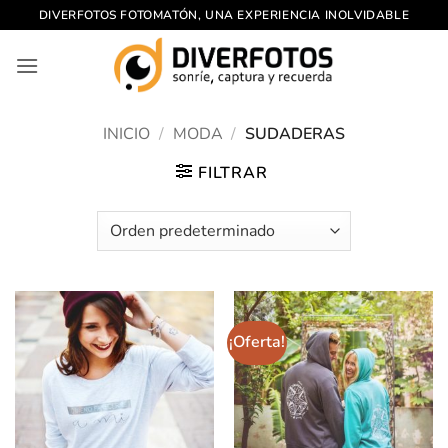
Saltar
DIVERFOTOS FOTOMATÓN, UNA EXPERIENCIA INOLVIDABLE
al
contenido
INICIO
/
MODA
/
SUDADERAS
FILTRAR
¡Oferta!