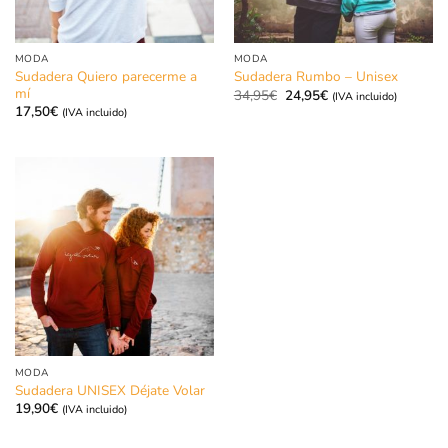
MODA
MODA
Sudadera Quiero parecerme a
Sudadera Rumbo – Unisex
mí
El
El
34,95
€
24,95
€
(IVA incluido)
precio
precio
17,50
€
(IVA incluido)
original
actual
era:
es:
34,95€.
24,95€.
MODA
Sudadera UNISEX Déjate Volar
19,90
€
(IVA incluido)