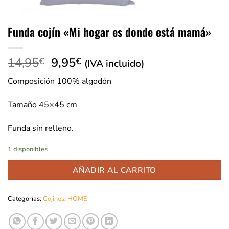
Funda cojín «Mi hogar es donde está mamá»
El
El
14,95
9,95
€
€
(IVA incluido)
precio
precio
Composición 100% algodón
original
actual
era:
es:
Tamaño 45×45 cm
14,95€.
9,95€.
Funda sin relleno.
1 disponibles
AÑADIR AL CARRITO
Categorías:
Cojines
,
HOME