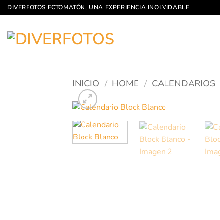
Saltar
DIVERFOTOS FOTOMATÓN, UNA EXPERIENCIA INOLVIDABLE
al
contenido
INICIO
/
HOME
/
CALENDARIOS