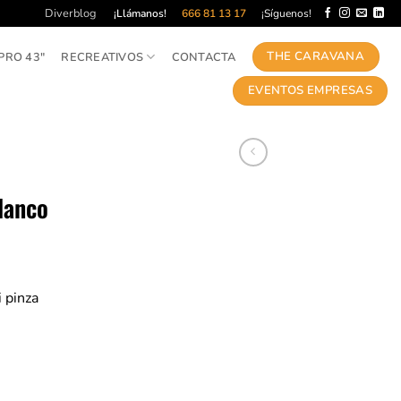
Diverblog
¡Llámanos!
666 81 13 17
¡Síguenos!
THE CARAVANA
PRO 43″
RECREATIVOS
CONTACTA
EVENTOS EMPRESAS
lanco
 pinza
ad