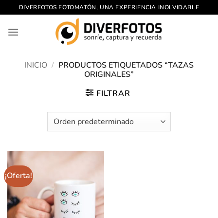
Saltar
DIVERFOTOS FOTOMATÓN, UNA EXPERIENCIA INOLVIDABLE
al
contenido
INICIO
/
PRODUCTOS ETIQUETADOS “TAZAS
ORIGINALES”
FILTRAR
¡Oferta!