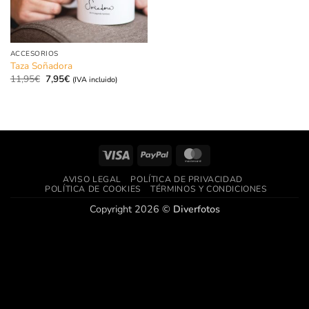
ACCESORIOS
Taza Soñadora
El
El
11,95
€
7,95
€
(IVA incluido)
precio
precio
original
actual
era:
es:
11,95€.
7,95€.
Visa
PayPal
MasterCard
AVISO LEGAL
POLÍTICA DE PRIVACIDAD
POLÍTICA DE COOKIES
TÉRMINOS Y CONDICIONES
Copyright 2026 ©
Diverfotos