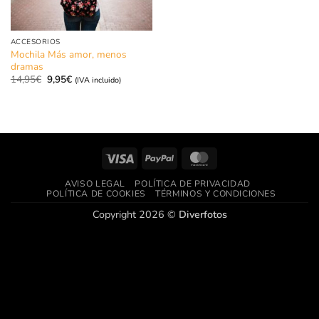
ACCESORIOS
Mochila Más amor, menos
dramas
El
El
14,95
€
9,95
€
(IVA incluido)
precio
precio
original
actual
era:
es:
14,95€.
9,95€.
Visa
PayPal
MasterCard
AVISO LEGAL
POLÍTICA DE PRIVACIDAD
POLÍTICA DE COOKIES
TÉRMINOS Y CONDICIONES
Copyright 2026 ©
Diverfotos