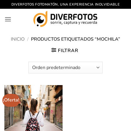
Saltar
DIVERFOTOS FOTOMATÓN, UNA EXPERIENCIA INOLVIDABLE
al
contenido
INICIO
/
PRODUCTOS ETIQUETADOS “MOCHILA”
FILTRAR
¡Oferta!